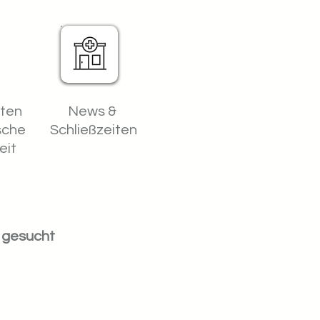
iten
News &
sche
Schließzeiten
eit
t gesucht