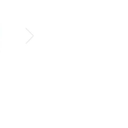
Frühstüc
k
Ideen