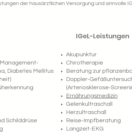
eistungen der hausärztlichen Versorgung und sinnvolle I
IGeL-Leistungen
Akupunktur
e-Management-
Chirotherapie
, Diabetes Mellitus
Beratung zur pflanzenb
heit)
Doppler-Gefäßuntersuch
üherkennung
(Arteriosklerose-Screeni
Ernährungsmedizin
Gelenkultraschall
Herzultraschall
nd Schilddrüse
Reise-Impfberatung
g
Langzeit-EKG