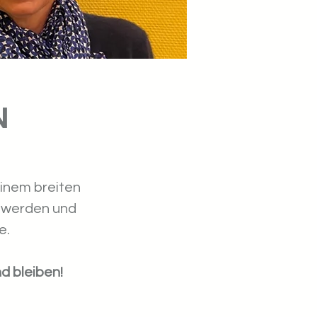
N
einem breiten
hwerden und
e.
d bleiben!