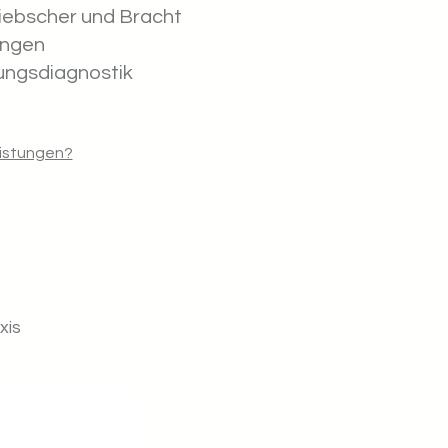
iebscher und Bracht
ungen
ungsdiagnostik
eistungen?
xis